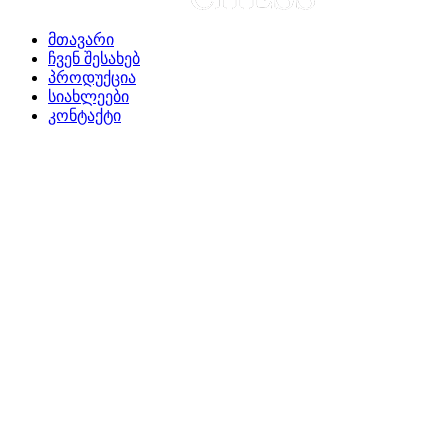
მთავარი
ჩვენ შესახებ
პროდუქცია
სიახლეები
კონტაქტი