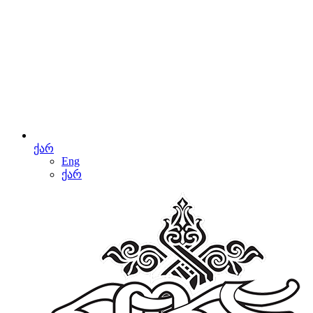
ქარ
Eng
ქარ