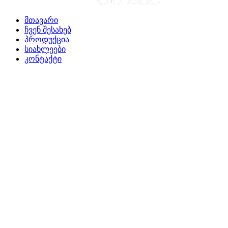
მთავარი
ჩვენ შესახებ
პროდუქცია
სიახლეები
კონტაქტი