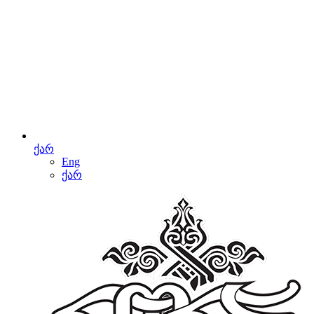
ქარ
Eng
ქარ