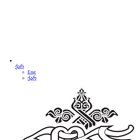
ქარ
Eng
ქარ