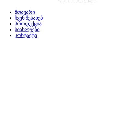
მთავარი
ჩვენ შესახებ
პროდუქცია
სიახლეები
კონტაქტი